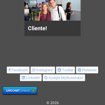
Cliente!
Facebook
Instagram
Twitter
Pinterest
LinkedIn
Google MyBussinees
© 2026