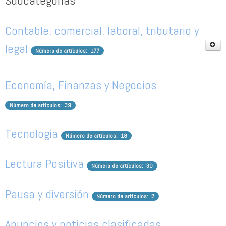
Subcategorías
Contable, comercial, laboral, tributario y
legal
Número de artículos: 177
Guía de actividades contables en la
Economía, Finanzas y Negocios
empresa
Número de artículos: 39
Número de artículos: 8
Tecnología
Número de artículos: 18
Lectura Positiva
Número de artículos: 30
Pausa y diversión
Número de artículos: 2
Anuncios y noticias clasificadas