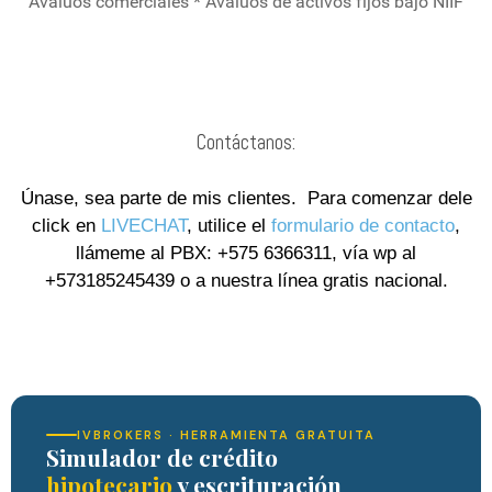
Avalúos comerciales * Avalúos de activos fijos bajo NIIF
Contáctanos:
Únase, sea parte de mis clientes. Para comenzar dele
click en
LIVECHAT
, utilice el
formulario de contacto
,
llámeme al PBX: +575 6366311, vía wp al
+573185245439 o a nuestra línea gratis nacional.
IVBROKERS · HERRAMIENTA GRATUITA
Simulador de crédito
hipotecario
y escrituración