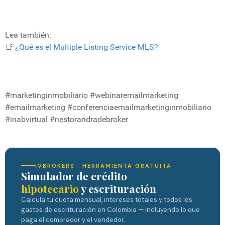
Lea también:
📑
¿Qué es el Multiple Listing Service MLS?
#marketinginmobiliario #webinaremailmarketing
#emailmarketing #conferenciaemailmarketinginmobiliario
#inabvirtual #nestorandradebroker
IVBROKERS · HERRAMIENTA GRATUITA
Simulador de crédito
hipotecario
y escrituración
Calcula tu cuota mensual, intereses totales y todos los
gastos de escrituración en Colombia — incluyendo lo que
paga el comprador y el vendedor.